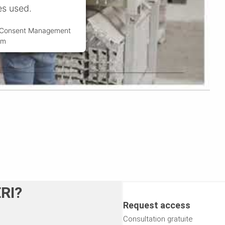
es used.
s Consent Management
rm
ERI?
Request access
Consultation gratuite