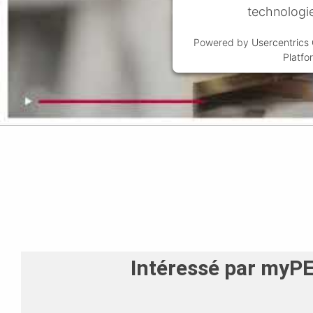
technologi
Powered by
Usercentric
Platfo
Intéressé par myP