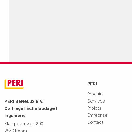
Vous pouvez demander l’accès en c
dessous.
PERI
Produits
Services
PERI BeNeLux B.V.
Projets
Coffrage | Échafaudage |
Entreprise
Ingénierie
Contact
Klampovenweg 300
2850 Boom