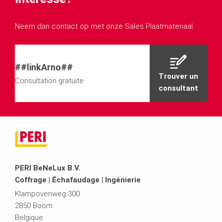
Neem dan contact op met onze Sales Plaatmateriaal.
##linkArno##
Trouver un
Consultation gratuite
consultant
PERI BeNeLux B.V.
Coffrage | Échafaudage | Ingénierie
Klampovenweg 300
2850 Boom
Belgique