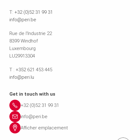
T:
+32 (0)52 31 99 31
info@peri.be
Rue de l'Industrie 22
8399 Windhof
Luxembourg
LU29913304
T :
+352
621 453 445
info@peri.lu
Get in touch with us
+32 (0)52 31 99 31
info@peri.be
Afficher emplacement