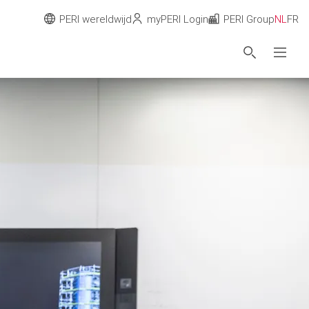
PERI wereldwijd
myPERI Login
PERI Group
NL
FR