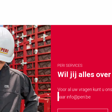
PERI SERVICES
Wil jij alles ov
Voor al uw vragen kunt u ons
naar info@peri.be