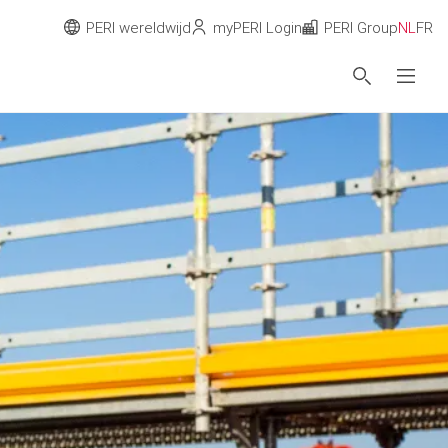
PERI wereldwijd
myPERI Login
PERI Group
NL
FR