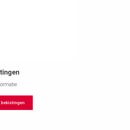
stingen
formatie.
r bekistingen