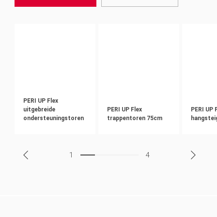
PERI UP Flex
uitgebreide
PERI UP Flex
PERI UP 
ondersteuningstoren
trappentoren 75cm
hangstei
1
4