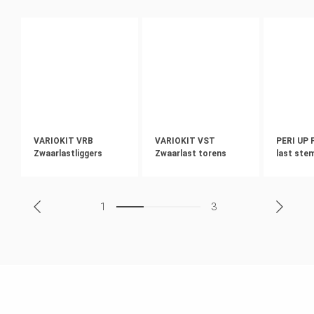
VARIOKIT VRB
VARIOKIT VST
PERI UP 
Zwaarlastliggers
Zwaarlast torens
last ste
1
3