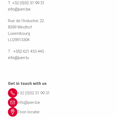
T:
+32 (0)52 31 99 31
info@peri.be
Rue de l'Industrie 22
8399 Windhof
Luxembourg
LU29913304
T :
+352
621 453 445
info@peri.lu
Get in touch with us
+32 (0)52 31 99 31
info@peri.be
Toon locatie