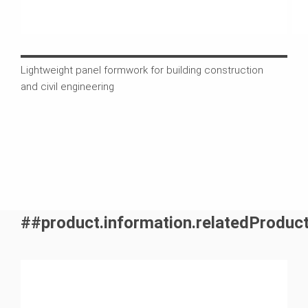
Lightweight panel formwork for building construction
DOMI
and civil engineering
stil
250 
##product.information.relatedProduc