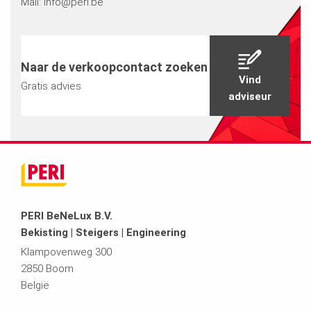
Mail:
info@peri.
be
Naar de verkoopcontact zoeken
Vind
Gratis advies
adviseur
PERI BeNeLux B.V.
Bekisting | Steigers | Engineering
Klampovenweg 300
2850 Boom
België