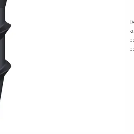
D
ko
b
b