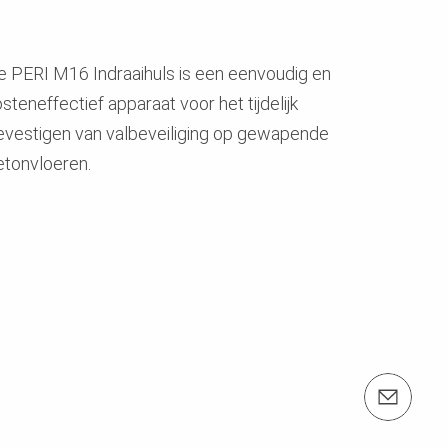
e
PERI M16 Indraaihuls is een eenvoudig en
steneffectief apparaat voor het tijdelijk
evestigen van valbeveiliging op gewapende
etonvloeren.
e-mail: info@peri.be