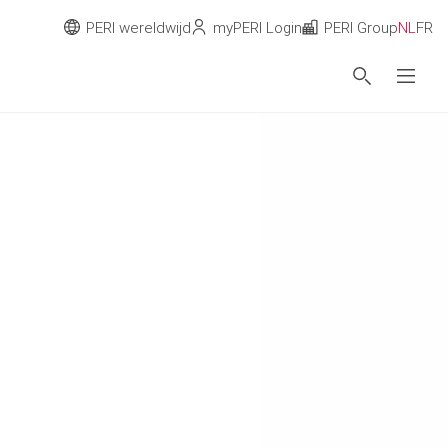
PERI wereldwijd
myPERI Login
PERI Group
NL
FR