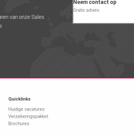
Neem contact op
Gratis advies
j een van onze Sales
e
Quicklinks
Huidige vacatures
Verzekeringspakket
Brochures