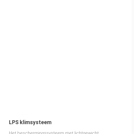
LPS klimsysteem
Het beschermingssysteem met lichtgewicht