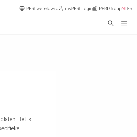
PERI wereldwijd
myPERI Login
PERI Group
NL
FR
laten. Het is
pecifieke