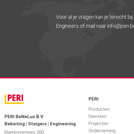
Voor al je vragen kan je terecht bi
Engineers of mail naar info@peri.b
PERI
Producten
Diensten
PERI BeNeLux B.V.
Projecten
Bekisting | Steigers | Engineering
Onderneming
Klampovenweg 300