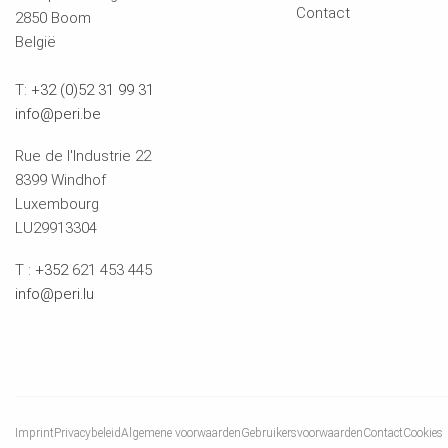
Contact
2850 Boom
België
T:
+32 (0)52 31 99 31
info@peri.be
Rue de l'Industrie 22
8399 Windhof
Luxembourg
LU29913304
T :
+352
621 453 445
info@peri.lu
Imprint
Privacybeleid
Algemene voorwaarden
Gebruikersvoorwaarden
Contact
Cookies