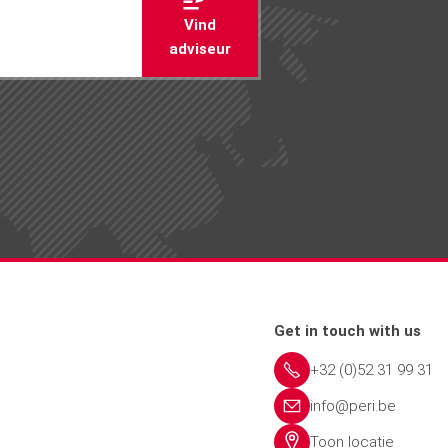
Vind
adviseur
Get in touch with us
+32 (0)52 31 99 31
info@peri.be
Toon locatie