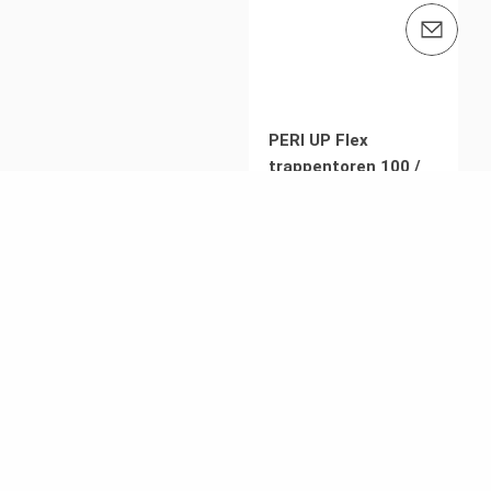
e-mail: info@peri.be
PERI UP Flex
trappentoren 100 /
125
Bouwtrappen voor hoge
belastbaarheid en
toegankelijkheidseisen.
PERI UP Publieke
trap