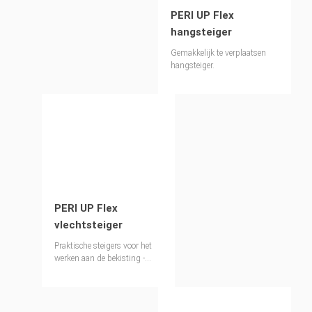
PERI UP Flex
hangsteiger
Gemakkelijk te verplaatsen
hangsteiger.
PERI UP Flex
vlechtsteiger
Praktische steigers voor het
werken aan de bekisting -
extreem stabiel zonder ballast
of ankers.