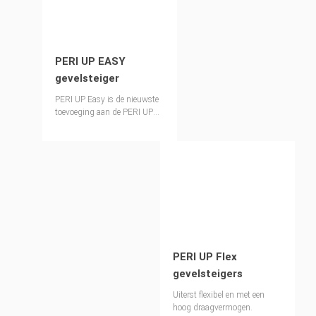
PERI UP EASY
gevelsteiger
PERI UP Easy is de nieuwste
toevoeging aan de PERI UP
steiger toolkit ontworpen om
zowel de veiligheid als de
productiviteit voor
geveltoepassingen te
verbeteren.
PERI UP Flex
gevelsteigers
Uiterst flexibel en met een
hoog draagvermogen.