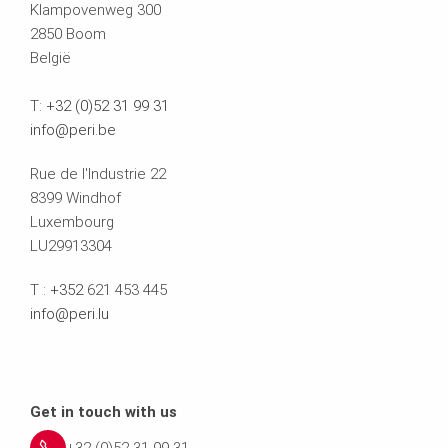
Klampovenweg 300
2850 Boom
België
T:
+32 (0)52 31 99 31
info@peri.be
Rue de l'Industrie 22
8399 Windhof
Luxembourg
LU29913304
T :
+352
621 453 445
info@peri.lu
Get in touch with us