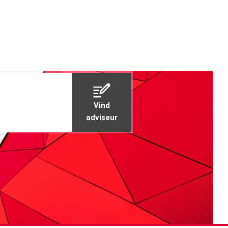
Vind
adviseur