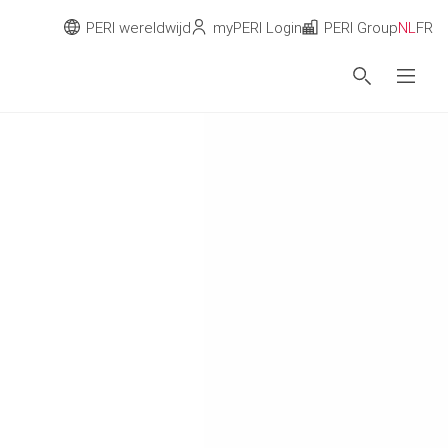
PERI wereldwijd
myPERI Login
PERI Group
NL
FR