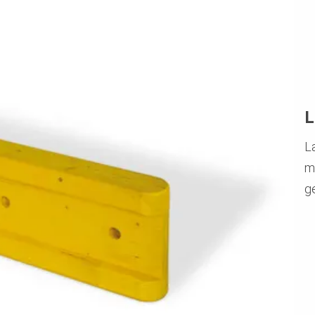
L
La
m
g