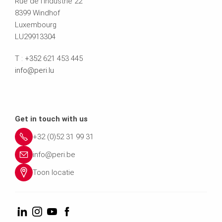
Rue de l'Industrie 22
8399 Windhof
Luxembourg
LU29913304
T :
+352
621 453 445
info@peri.lu
Get in touch with us
+32 (0)52 31 99 31
info@peri.be
Toon locatie