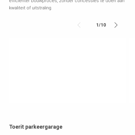
efficiënter bouwproces, zonder concessies te doen aan
kwaliteit of uitstraling.
1
/
10
Toerit parkeergarage