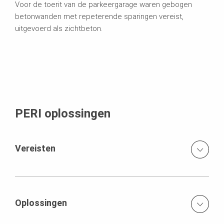
Voor de toerit van de parkeergarage waren gebogen
betonwanden met repeterende sparingen vereist,
uitgevoerd als zichtbeton.
PERI oplossingen
Vereisten
Voor de toerit van de parkeergarage waren gebogen
betonwanden met repeterende sparingen vereist,
uitgevoerd als zichtbeton. Dit stelde hoge eisen aan
Oplossingen
maatvoering, afwerking en reproduceerbaarheid. De
sparingen moesten strak en consistent zijn, zonder