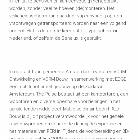
in- en uit te schuiven en kan eenvoudig (her)gebruikt
worden, zonder veel te hoeven (de)monteren. Het
veiligheidsscherm kan daardoor vrij eenvoudig op een
vrachtwagen getransporteerd worden naar een volgend
project. Het is de eerste keer dat dit type scherm in
Nederland, of zelfs in de Benelux is gebruikt.
In opdracht van gemeente Amsterdam realiseren VORM
Ontwikkeling en VORM Bouw, in samenwerking met EDGE
een multifunctioneel gebouw op de Zuidas in
Amsterdam. The Pulse bestaat uit een kantoortoren, een
woontoren en diverse openbare voorzieningen in het
aansluitende middeldeel. Multidisciplinair bedrijf RED
Bouw is bij dit project verantwoordelijk voor het gehele
ruwbouwproces en schakelde daarbij de expertise en
het materieel van PERI in. Tijdens de voorbereiding en 3D-
presentatie richting VORM is de juiste bouwmethodiek