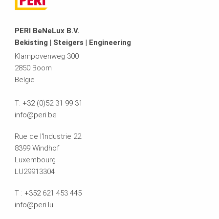
mensen van alle continenten van de wereld te
brainstormen over de toekomst en de aanpak van
hoogbouwprojecten. Erg leuk dat dit bij The Pulse
PERI BeNeLux B.V.
heeft mogen plaatsvinden.”
Bekisting | Steigers | Engineering
Klampovenweg 300
2850 Boom
België
T:
+32 (0)52 31 99 31
info@peri.be
Rue de l'Industrie 22
8399 Windhof
Luxembourg
LU29913304
T :
+352
621 453 445
info@peri.lu