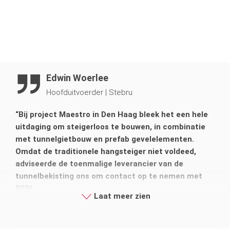
Edwin Woerlee
Hoofduitvoerder
|
Stebru
“Bij project Maestro in Den Haag bleek het een hele
uitdaging om steigerloos te bouwen, in combinatie
met tunnelgietbouw en prefab gevelelementen.
Omdat de traditionele hangsteiger niet voldeed,
adviseerde de toenmalige leverancier van de
tunnelbekisting ons om contact op te nemen met
PERI.
Laat meer zien
Aan de hand van onze wensen en eisen ten aanzien
van de bouwmethode en op basis van hun expertise,