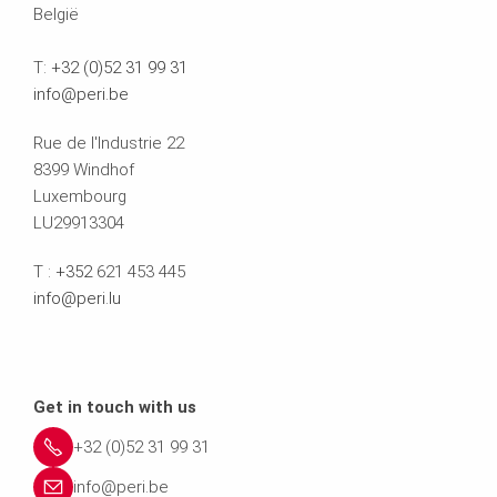
België
T:
+32 (0)52 31 99 31
info@peri.be
Rue de l'Industrie 22
8399 Windhof
Luxembourg
LU29913304
T :
+352
621 453 445
info@peri.lu
Get in touch with us
+32 (0)52 31 99 31
info@peri.be