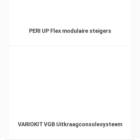
partners in het proces en met het gezamenlijke doel
voor ogen op zoek kunt gaan naar een manier die
daarbij aansluit. En dat is gelukt.”
PERI UP Flex modulaire steigers
VARIOKIT VGB Uitkraagconsolesysteem